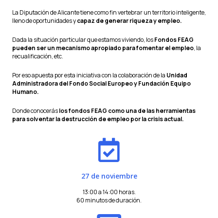
La Diputación de Alicante tiene como fin vertebrar un territorio inteligente,
lleno de oportunidades y
capaz de generar riqueza y empleo.
Dada la situación particular que estamos viviendo, los
Fondos FEAG
pueden ser un mecanismo apropiado para fomentar el empleo
, la
recualificación, etc.
Por eso apuesta por esta iniciativa con la colaboración de la
Unidad
Administradora del Fondo Social Europeo
y
Fundación Equipo
Humano
.
Donde conocerás
los fondos FEAG como una de las herramientas
para solventar la destrucción de empleo por la crisis actual.
27 de noviembre
13:00 a 14:00 horas.
60 minutos de duración.