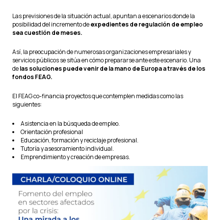
Las previsiones de la situación actual, apuntan a escenarios donde la
posibilidad del incremento de
expedientes de regulación de empleo
sea cuestión de meses.
Así, la preocupación de numerosas organizaciones empresariales y
servicios públicos se sitúa en cómo prepararse ante este escenario. Una
de
las soluciones puede venir de la mano de Europa a través de los
fondos FEAG.
El FEAG co-financia proyectos que contemplen medidas como las
siguientes:
Asistencia en la búsqueda de empleo.
Orientación profesional
Educación, formación y reciclaje profesional.
Tutoría y asesoramiento individual.
Emprendimiento y creación de empresas.