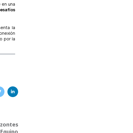
e en una
esafíos
senta la
conexión
o por la
izontes
 Equipo