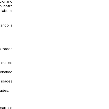
ucionario
, nuestra
n laboral
zando la
alizados
o que se
cionando
ilidades
dades.
sarrollo