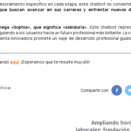
sesoramiento específico en cada etapa, este chatbot se conviert
 que buscan avanzar en sus carreras y enfrentar nuevos d
iega «Sophia», que significa «sabiduría»
. Este chatbot repre
 guiando a los usuarios hacia un futuro profesional más brillante. La 
mienta innovadora promete un viaje de desarrollo profesional guiad
cando
aquí
. ¡Esperamos que te resulte muy útil!
ificial
Compartir con
Ampliando hor
laborales: Fundación