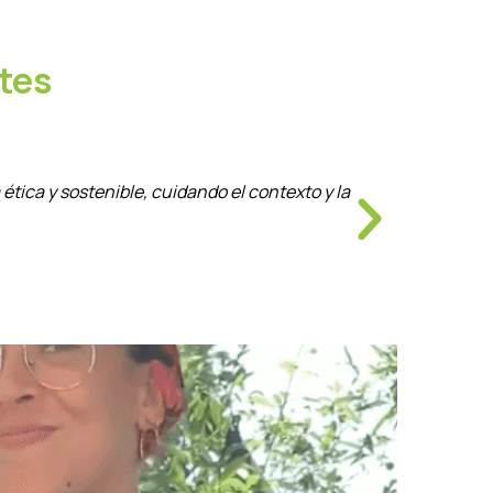
tes
ca y sostenible, cuidando el contexto y la
«EYE ha si