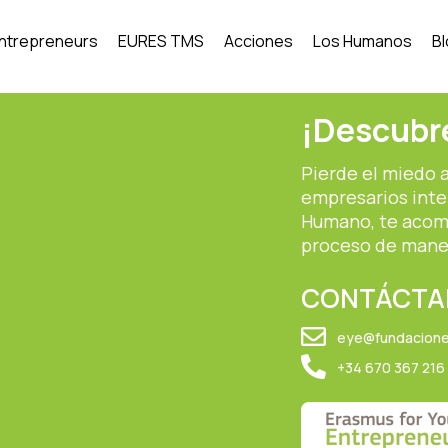
Entrepreneurs
EURES TMS
Acciones
Los Humanos
B
¡Descubre
Pierde el miedo 
empresarios inte
Humano, te acom
proceso de mane
CONTÁCTA
eye@fundacion
+34 670 367 216