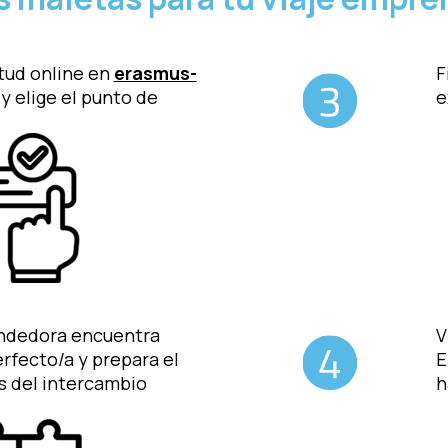
tud online en
erasmus-
F
y elige el punto de
e
ndedora encuentra
V
rfecto/a y prepara el
E
s del intercambio
h