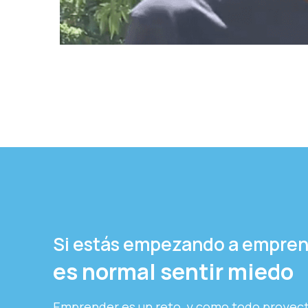
Si estás empezando a empre
es normal sentir miedo
Emprender es un reto, y como todo proyecto