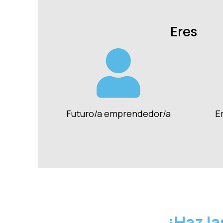
Eres
Futuro/a emprendedor/a
E
¡Haz la