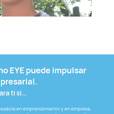
o EYE puede impulsar
presarial.
a ti si...
esado/a en emprendimiento y en empresa,