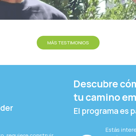
MÁS TESTIMONIOS
Descubre cóm
tu camino em
nder
El programa es par
Estás inter
, requiere construir