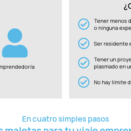
¿
Tener menos d
o ninguna expe
Ser residente 
Tener un proye
plasmado en u
mprendedor/a
No hay límite 
En cuatro simples pasos
s maletas para tu viaje empr