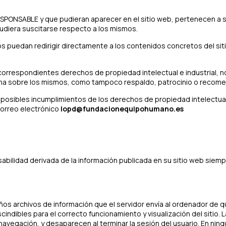
RESPONSABLE y que pudieran aparecer en el sitio web, pertenecen a 
udiera suscitarse respecto a los mismos.
uedan redirigir directamente a los contenidos concretos del sitio w
orrespondientes derechos de propiedad intelectual e industrial, no 
una sobre los mismos, como tampoco respaldo, patrocinio o recome
 posibles incumplimientos de los derechos de propiedad intelectual 
correo electrónico
lopd@fundacionequipohumano.es
abilidad derivada de la información publicada en su sitio web siem
os archivos de información que el servidor envía al ordenador de qu
dibles para el correcto funcionamiento y visualización del sitio. L
a navegación, y desaparecen al terminar la sesión del usuario. En ni