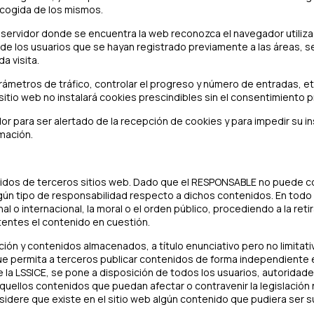
recogida de los mismos.
servidor donde se encuentra la web reconozca el navegador utilizado
o de los usuarios que se hayan registrado previamente a las áreas,
a visita.
arámetros de tráfico, controlar el progreso y número de entradas, 
itio web no instalará cookies prescindibles sin el consentimiento pr
dor para ser alertado de la recepción de cookies y para impedir su in
mación.
enidos de terceros sitios web. Dado que el RESPONSABLE no puede c
ún tipo de responsabilidad respecto a dichos contenidos. En todo c
al o internacional, la moral o el orden público, procediendo a la reti
entes el contenido en cuestión.
ón y contenidos almacenados, a título enunciativo pero no limitati
ue permita a terceros publicar contenidos de forma independiente 
de la LSSICE, se pone a disposición de todos los usuarios, autorida
aquellos contenidos que puedan afectar o contravenir la legislación 
nsidere que existe en el sitio web algún contenido que pudiera ser su