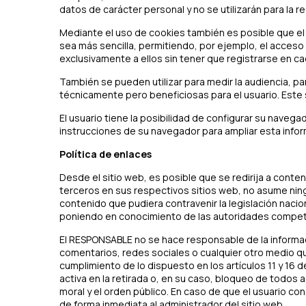
datos de carácter personal y no se utilizarán para la 
Mediante el uso de cookies también es posible que el 
sea más sencilla, permitiendo, por ejemplo, el acces
exclusivamente a ellos sin tener que registrarse en cad
También se pueden utilizar para medir la audiencia, p
técnicamente pero beneficiosas para el usuario. Este s
El usuario tiene la posibilidad de configurar su navega
instrucciones de su navegador para ampliar esta infor
Política de enlaces
Desde el sitio web, es posible que se redirija a cont
terceros en sus respectivos sitios web, no asume ning
contenido que pudiera contravenir la legislación nacion
poniendo en conocimiento de las autoridades compet
El RESPONSABLE no se hace responsable de la informaci
comentarios, redes sociales o cualquier otro medio q
cumplimiento de lo dispuesto en los artículos 11 y 16 
activa en la retirada o, en su caso, bloqueo de todos 
moral y el orden público. En caso de que el usuario co
de forma inmediata al administrador del sitio web.