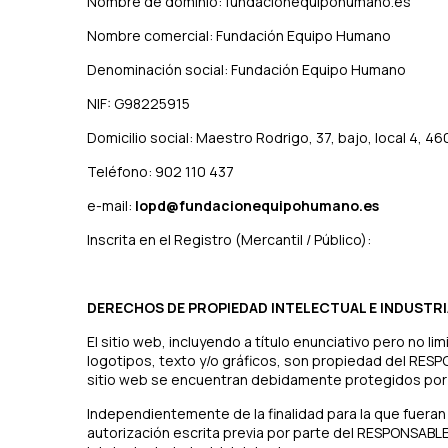
Nombre de dominio: fundacionequipohumano.es
Nombre comercial: Fundación Equipo Humano
Denominación social: Fundación Equipo Humano
NIF: G98225915
Domicilio social: Maestro Rodrigo, 37, bajo, local 4, 46
Teléfono: 902 110 437
e-mail:
lopd@fundacionequipohumano.es
Inscrita en el Registro (Mercantil / Público):
DERECHOS DE PROPIEDAD INTELECTUAL E INDUSTRI
El sitio web, incluyendo a título enunciativo pero no 
logotipos, texto y/o gráficos, son propiedad del RESP
sitio web se encuentran debidamente protegidos por la
Independientemente de la finalidad para la que fueran 
autorización escrita previa por parte del RESPONSABL