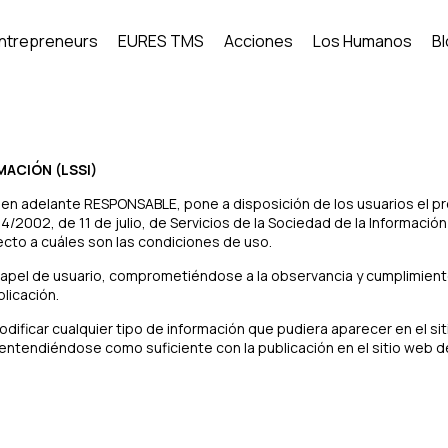
Entrepreneurs
EURES TMS
Acciones
Los Humanos
B
MACIÓN (LSSI)
 en adelante RESPONSABLE, pone a disposición de los usuarios el 
/2002, de 11 de julio, de Servicios de la Sociedad de la Información
ecto a cuáles son las condiciones de uso.
pel de usuario, comprometiéndose a la observancia y cumplimiento 
licación.
ficar cualquier tipo de información que pudiera aparecer en el siti
 entendiéndose como suficiente con la publicación en el sitio web