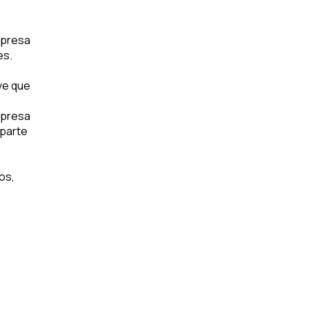
mpresa
es.
uve que
empresa
 parte
os,