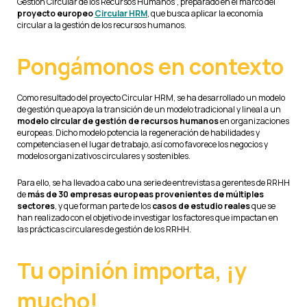
Gestión Circular de los Recursos Humanos”, preparado en el marco del
proyecto europeo
Circular HRM
, que busca aplicar la economía
circular a la gestión de los recursos humanos.
Pongámonos en contexto
Como resultado del proyecto Circular HRM, se ha desarrollado un modelo
de gestión que apoya la transición de un modelo tradicional y lineal a un
modelo circular de gestión de recursos humanos
en organizaciones
europeas. Dicho modelo potencia la regeneración de habilidades y
competencias en el lugar de trabajo, así como favorece los negocios y
modelos organizativos circulares y sostenibles.
Para ello, se ha llevado a cabo una serie de entrevistas a gerentes de RRHH
de
más de 30 empresas europeas provenientes de múltiples
sectores
, y que forman parte de los
casos de estudio reales
que se
han realizado con el objetivo de investigar los factores que impactan en
las prácticas circulares de gestión de los RRHH.
Tu opinión importa, ¡y
mucho!