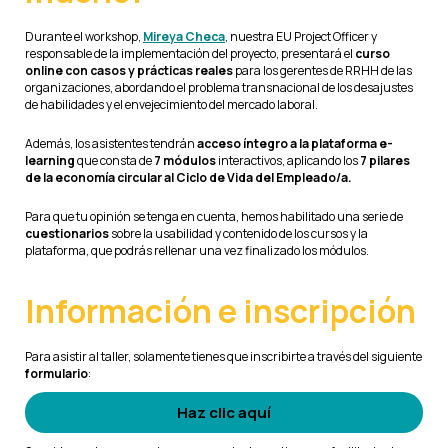
Durante el workshop,
Mireya Checa
, nuestra EU Project Officer y
responsable de la implementación del proyecto, presentará el
curso
online con casos y prácticas reales
para los gerentes de RRHH de las
organizaciones, abordando el problema transnacional de los desajustes
de habilidades y el envejecimiento del mercado laboral.
Además, los asistentes tendrán
acceso íntegro a la plataforma e-
learning
que consta de
7 módulos
interactivos, aplicando los
7 pilares
de la economía circular al Ciclo de Vida del Empleado/a.
Para que tu opinión se tenga en cuenta, hemos habilitado una serie de
cuestionarios
sobre la usabilidad y contenido de los cursos y la
plataforma, que podrás rellenar una vez finalizado los módulos.
Información e inscripción
Para asistir al taller, solamente tienes que inscribirte a través del siguiente
formulario
:
Haz clic aquí