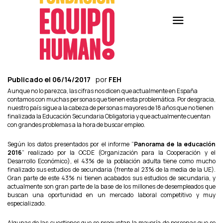
Publicado el
06/14/2017
por
FEH
Aunque no lo parezca, las cifras nos dicen que actualmente en España
contamos con muchas personas que tienen esta problemática. Por desgracia,
nuestro país sigue a la cabeza de personas mayores de 18 años que no tienen
finalizada la Educación Secundaria Obligatoria y que actualmente cuentan
con grandes problemas a la hora de buscar empleo.
Según los datos presentados por el informe “
Panorama de la educación
2016
” realizado por la OCDE (Organización para la Cooperación y el
Desarrollo Económico), el 43% de la población adulta tiene como mucho
finalizado sus estudios de secundaria (frente al 23% de la media de la UE).
Gran parte de este 43% ni tienen acabados sus estudios de secundaria, y
actualmente son gran parte de la base de los millones de desempleados que
buscan una oportunidad en un mercado laboral competitivo y muy
especializado.
Algunas de las cuestiones que se preguntan la mayoría de personas que se