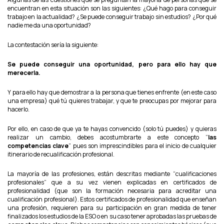
encuentran en esta situación son las siguientes: ¿Qué hago para conseguir
trabajo en la actualidad? ¿Se puede conseguir trabajo sin estudios? ¿Por qué
nadie me da una oportunidad?
La contestación sería la siguiente:
Se puede conseguir una oportunidad, pero para ello hay que
merecerla.
Y para ello hay que demostrar a la persona que tienes enfrente (en este caso
una empresa) qué tú quieres trabajar, y que te preocupas por mejorar para
hacerlo.
Por ello, en caso de que ya te hayas convencido (solo tú puedes) y quieras
realizar un cambio, debes acostumbrarte a este concepto “
las
competencias clave
” pues son imprescindibles para el inicio de cualquier
itinerario de recualificación profesional.
La mayoría de las profesiones, están descritas mediante “cualificaciones
profesionales” que a su vez vienen explicadas en certificados de
profesionalidad (que son la formación necesaria para acreditar una
cualificación profesional). Estos certificados de profesionalidad que enseñan
una profesión, requieren para su participación en gran medida de tener
finalizados los estudios de la ESO o en su caso tener aprobadas las pruebas de