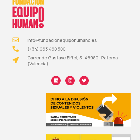
info@fundacionequipohumano.es
(+34) 963 468 580
Carrer de Gustave Eiffel, 3 · 46980 · Paterna
(Valencia)