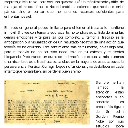
sorpresa, alivio, rabia…pero hay una que es quizás la más limitante y difícil de
manejar: el miedo al fracaso. No es el problema externo lo que nos hace sentir
pánico, sino el pensar que no tenemos recursos suficientes para
enfrentarnos a él.
El miedo en general puede limitarte pero el temor al fracaso te mantiene
inmóvil. Si vives con temor a equivocarte, no tendrás éxito. Esta domina las
demás emociones y te paraliza por completo. El temor al fracaso es la
anticipación o la visualización de un resultado negativo de una acción que
todavía no ha ocurrido. Este sentimiento sale de tu mente, no es algo real,
porque todavía no ha ocurrido nada, solo en tu cabeza y te sientes
bloqueado. Preparando un curso de motivación les expuse a mis alumnos
una historia de éxito tras fracaso. La clave en la mayoría de estos casos es la
perseverancia. Persistir. Corregir lo que no funciona, y no desfallecer en cada
intento que no sale bien, sin perder el buen ánimo.
Siempre me han
llamado la
atención estas
anécdotas y en
concreto les
presenté la figura
de Sr John
Gurdon, Premio
Nobel por sus
estudios sobre