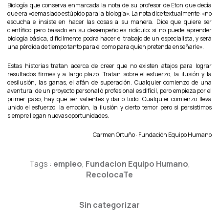
Biología que conserva enmarcada la nota de su profesor de Eton que decía
que era «demasiado estúpido para la biología». La nota dice textualmente: «no
escucha e insiste en hacer las cosas a su manera. Dice que quiere ser
científico pero basado en su desempeño es ridículo: si no puede aprender
biología básica, difícilmente podrá hacer el trabajo de un especialista, y será
una pérdida de tiempo tanto para él como para quien pretenda enseñarle».
Estas historias tratan acerca de creer que no existen atajos para lograr
resultados firmes y a largo plazo. Tratan sobre el esfuerzo, la ilusión y la
desilusión, las ganas, el afán de superación. Cualquier comienzo de una
aventura, de un proyecto personal ó profesional es difícil, pero empieza por el
primer paso, hay que ser valientes y darlo todo. Cualquier comienzo lleva
unido el esfuerzo, la emoción, la ilusión y cierto temor pero si persistimos
siempre llegan nuevas oportunidades.
Carmen Ortuño · Fundación Equipo Humano
Tags :
empleo
,
Fundacion Equipo Humano
,
RecolocaTe
Sin categorizar