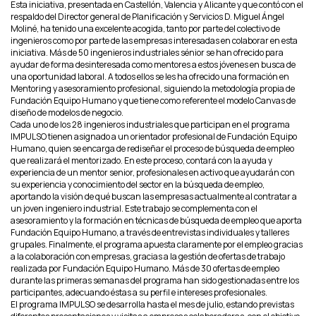
Esta iniciativa, presentada en Castellón, Valencia y Alicante y que contó con el
respaldo del Director general de Planificación y Servicios D. Miguel Ángel
Moliné, ha tenido una excelente acogida, tanto por parte del colectivo de
ingenieros como por parte de las empresas interesadas en colaborar en esta
iniciativa. Más de 50 ingenieros industriales sénior se han ofrecido para
ayudar de forma desinteresada como mentores a estos jóvenes en busca de
una oportunidad laboral. A todos ellos se les ha ofrecido una formación en
Mentoring y asesoramiento profesional, siguiendo la metodología propia de
Fundación Equipo Humano y que tiene como referente el modelo Canvas de
diseño de modelos de negocio.
Cada uno de los 28 ingenieros industriales que participan en el programa
IMPULSO tienen asignado a un orientador profesional de Fundación Equipo
Humano, quien se encarga de rediseñar el proceso de búsqueda de empleo
que realizará el mentorizado. En este proceso, contará con la ayuda y
experiencia de un mentor senior, profesionales en activo que ayudarán con
su experiencia y conocimiento del sector en la búsqueda de empleo,
aportando la visión de qué buscan las empresas actualmente al contratar a
un joven ingeniero industrial. Este trabajo se complementa con el
asesoramiento y la formación en técnicas de búsqueda de empleo que aporta
Fundación Equipo Humano, a través de entrevistas individuales y talleres
grupales. Finalmente, el programa apuesta claramente por el empleo gracias
a la colaboración con empresas, gracias a la gestión de ofertas de trabajo
realizada por Fundación Equipo Humano. Más de 30 ofertas de empleo
durante las primeras semanas del programa han sido gestionadas entre los
participantes, adecuando éstas a su perfil e intereses profesionales.
El programa IMPULSO se desarrolla hasta el mes de julio, estando previstas