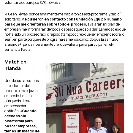
voluntariado europeo SVE: Ilêwasi».
«Fue en Ilêwasi donde finalmente me hablaron de este programa y decidí
solicitarlo.
Me pusieron en contacto con Fundación Equipo Humano
para que me orientaran sobre todo el proceso
, avalaran mi plan de
empresa y me informaran de todos los pasos que debía dar. La verdad es que
no ha sido un proceso fácil o rápido (tampoco creo que ser emprendedora lo
sea), en parte porque este programa es menos conocido que Erasmus o
Erasmus+, pero sinceramente creí que valía la pena participar en él»,
sentencia Paula.
Match en
Irlanda
Uno de los pasos más
importantes del
proceso para el joven
emprededor es la
búsqueda de su
emprendedor
anfitrión: «
Cuando
accedes a la
plataforma para
buscar empresas,
tienes un listado de