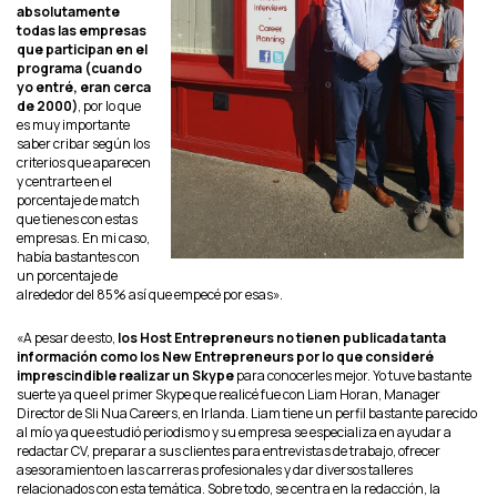
absolutamente
todas las empresas
que participan en el
programa (cuando
yo entré, eran cerca
de 2000)
, por lo que
es muy importante
saber cribar según los
criterios que aparecen
y centrarte en el
porcentaje de match
que tienes con estas
empresas. En mi caso,
había bastantes con
un porcentaje de
alrededor del 85% así que empecé por esas».
«A pesar de esto,
los Host Entrepreneurs no tienen publicada tanta
información como los New Entrepreneurs por lo que consideré
imprescindible realizar un Skype
para conocerles mejor. Yo tuve bastante
suerte ya que el primer Skype que realicé fue con Liam Horan, Manager
Director de Sli Nua Careers, en Irlanda. Liam tiene un perfil bastante parecido
al mío ya que estudió periodismo y su empresa se especializa en ayudar a
redactar CV, preparar a sus clientes para entrevistas de trabajo, ofrecer
asesoramiento en las carreras profesionales y dar diversos talleres
relacionados con esta temática. Sobre todo, se centra en la redacción, la