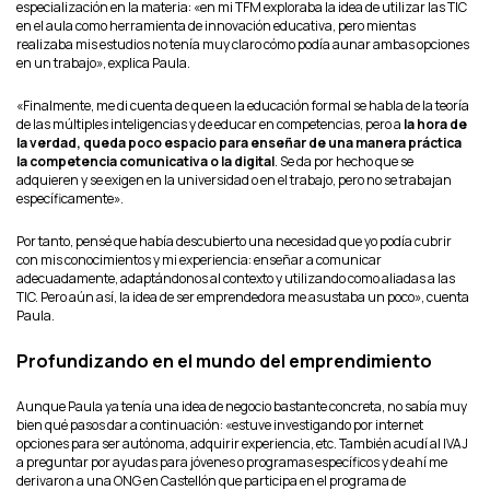
especialización en la materia: «en mi TFM exploraba la idea de utilizar las TIC
en el aula como herramienta de innovación educativa, pero mientas
realizaba mis estudios no tenía muy claro cómo podía aunar ambas opciones
en un trabajo», explica Paula.
«Finalmente, me di cuenta de que en la educación formal se habla de la teoría
de las múltiples inteligencias y de educar en competencias, pero a
la hora de
la verdad, queda poco espacio para enseñar de una manera práctica
la competencia comunicativa o la digital
. Se da por hecho que se
adquieren y se exigen en la universidad o en el trabajo, pero no se trabajan
específicamente».
Por tanto, pensé que había descubierto una necesidad que yo podía cubrir
con mis conocimientos y mi experiencia: enseñar a comunicar
adecuadamente, adaptándonos al contexto y utilizando como aliadas a las
TIC. Pero aún así, la idea de ser emprendedora me asustaba un poco», cuenta
Paula.
Profundizando en el mundo del emprendimiento
Aunque Paula ya tenía una idea de negocio bastante concreta, no sabía muy
bien qué pasos dar a continuación: «estuve investigando por internet
opciones para ser autónoma, adquirir experiencia, etc. También acudí al IVAJ
a preguntar por ayudas para jóvenes o programas específicos y de ahí me
derivaron a una ONG en Castellón que participa en el programa de