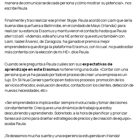
manera de comunicarse de cada persona y cómo mostrar su potencial», nos
escribe Paula.
Finalmente y tras realizar ese primer Skype, Paula acordó con Liam que sería
buena idea que fuera a Ballinrobe, en el condado de Mayo (Irlanda) para
realizar su estancia Erasmus y mantuvieron el contacto hasta que Paula
aterrizó allí. «Además, este año una NE anterior que estuvo también con
Liam, Isabel Álvarez, de Zaragoza, ha ganado el premio a mejor
emprendedora que otorga la plataforma Erasmus, con lo cual, no puedo estar
más contenta con la elección de mi HE», dice Paula.
Cuando se le pregunta a Paula cuáles son sus
expectativas de
aprendizaje en este Erasmus
no tiene ninguna duda: «Contar con una
persona que ya ha pasado por todo el proceso de crear una empresa es un
lujo. En Sli Nua Careers participo en todos los procesos: promoción de los
servicios ofrecidos, evaluación de estos, contacto con los clientes, detección de
nuevas necesidades, etc».
«Ser emprendedora implica estar siempre involucrada y tomar decisiones
constantemente. Creo que es una dinámica de trabajo que estoy
descubriendo y aprendiendo. Sobre todo, a la hora de planificar y priorizar
tareas así como para diseñar estrategias de precios y de creación de equipo»,
acaba Paula.
¡Te deseamos mucha suerte y una experiencia estupenda en Irlanda!