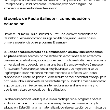
Entrepreneur y Host Entrepreneur con el objetivo de conseguir una
experiencia europea totalmente win-win.
El combo de Paula Ballester: comunicación y
educación
Hoy descubrimos a Paula Ballester Murat, una joven emprendedora de
Castellón que ha encontrado su lugar en Irlanda, aunque esta no es su
primera experiencia con el programa Erasmus+:
«
Cuando acabé la carrera de Comunicación Audiovisual estábamos
en plena crisis
y, además, no me sentía con la confianza suficiente como
para empezar a trabajar, supongo que como muchos estudiantes al acabar la
universidad. Así que decidí solicitar una beca Erasmus+ y estuve 6 meses en
Ámsterdam. Fue una experiencia muy buena porque mejoré mi nivel de
inglés y pude llevar mis conocimientos teóricos a la práctica. Con lo cual,
cuando volví a Castellón pensé que me resultaría fácil encontrar trabajo…pero
no tuve mucha suerte y estuve bastante tiempo buscando antes de encontrar
algo, porque tras mi experiencia internacional aprendí a valorarme y no
quería un trabajo por debajo de mis aptitudes».
La idea de negocio de Paula que la lleva a participar en el programa nace la
ambición de poder unir dos vocaciones muy claras: la comunicación y la
educación. Esta última la ha materializado con la realización de un máster de