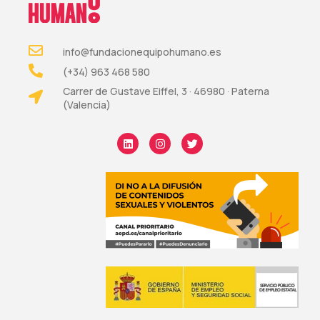
info@fundacionequipohumano.es
(+34) 963 468 580
Carrer de Gustave Eiffel, 3 · 46980 · Paterna
(Valencia)