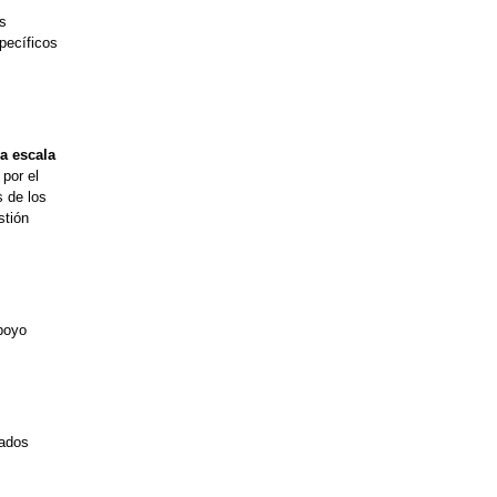
s
pecíficos
a escala
por el
s de los
stión
poyo
tados