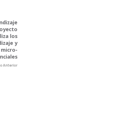
ndizaje
royecto
iza los
izaje y
 micro-
nciales
lo Anterior