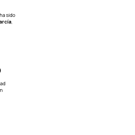
 ha sido
arcía
,
o
idad
en