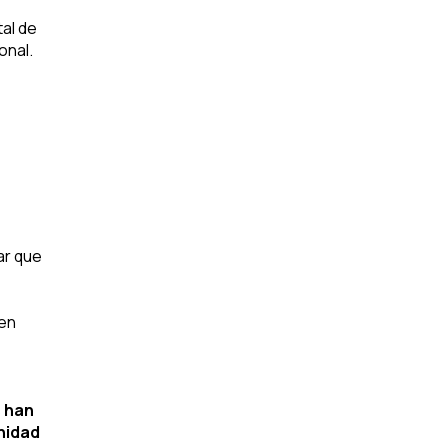
tal de
onal.
ar que
 en
 han
unidad