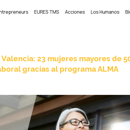
Entrepreneurs
EURES TMS
Acciones
Los Humanos
B
Valencia: 23 mujeres mayores de 5
aboral gracias al programa ALMA