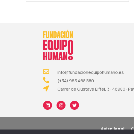
info@fundacionequipohumano.es
(+34) 963 468 580
Carrer de Gustave Eiffel, 3 · 46980 · P
Aviso legal
C