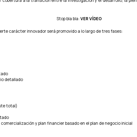
cobertura a la transición entre la investigación y el desarrollo, la plen
a bla:
VER VÍDEO
uerte carácter innovador será promovido a lo largo de tres fases:
tado
io detallado
te total)
itado
mercialización y plan financier basado en el plan de negocio inicial