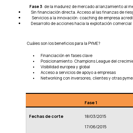
0
2
Fase 3
: de la madurez de mercado al lanzamiento al 
0
Sin financiación directa. Acceso al las finanzas de ries
p
Servicios a la innovación: coaching de empresa acred
a
Desarrollo de acciones hacia la explotación comercial
r
a
i
Cuáles son los beneficios para la PYME?
m
p
Financiación en fases clave
•
u
Posicionamiento: Champions League del crecimien
•
l
Visibilidad europea y global
•
s
Acceso a servicios de apoyo a empresas
•
a
Networking con inversores, clientes y otras pyme
•
r
u
n
f
u
Fase 1
e
r
Fechas de corte
18/03/2015
t
e
17/06/2015
c