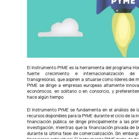
r
u
m
e
n
t
o
P
Y
M
E
e
El Instrumento PYME es la herramienta del programa Hor
s
fuerte crecimiento e internacionalización de
l
transgresoras, que aspiren a situarse como líderes del 
a
PYME se dirige a empresas europeas altamente innova
h
económicos, en solitario o en consorcio, y preferent
e
hace algún tiempo.
r
r
El Instrumento PYME se fundamenta en el análisis de l
a
recursos disponibles para la PYME durante el ciclo de la 
m
financiación pública se dirige principalmente a las pri
i
investigación, mientras que la financiación privada de b
e
durante la última fase de comercialización. Sin embargo,
n