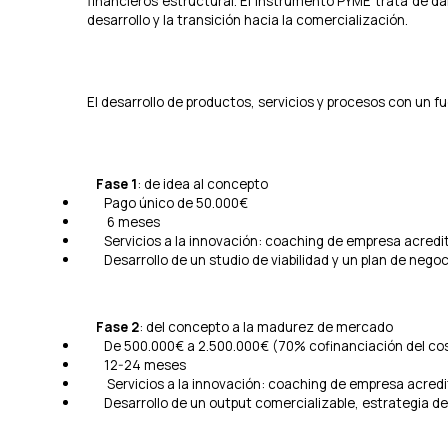
financieros estructural. El Instrumento PYME trata de dar 
t
desarrollo y la transición hacia la comercialización.
a
d
Stop bl
e
l
El desarrollo de productos, servicios y procesos con un f
p
r
o
g
Fase 1
: de idea al concepto
r
Pago único de 50.000€
a
6 meses
m
Servicios a la innovación: coaching de empresa acredi
a
Desarrollo de un studio de viabilidad y un plan de negoc
H
o
r
i
Fase 2
: del concepto a la madurez de mercado
z
De 500.000€ a 2.500.000€ (70% cofinanciación del cos
o
12-24 meses
n
Servicios a la innovación: coaching de empresa acred
t
Desarrollo de un output comercializable, estrategia de co
e
2