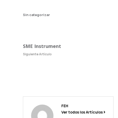
i
z
Sin categorizar
a
c
i
ó
n
d
e
SME Instrument
e
Siguiente Artículo
m
p
r
e
s
a
s
p
o
t
e
FEH
n
Ver todos los Artículos
c