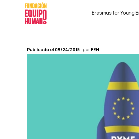
Erasmus for Young 
Publicado el
09/24/2015
por
FEH
E
l
I
n
s
t