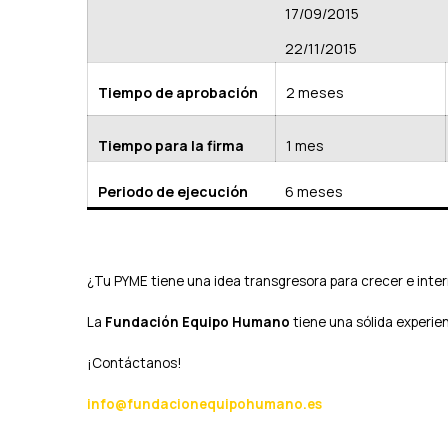
r
17/09/2015
e
22/11/2015
c
i
m
Tiempo de aprobación
2 meses
i
e
n
Tiempo para la firma
1 mes
t
o
Periodo de ejecución
6 meses
e
i
n
t
e
¿Tu PYME tiene una idea transgresora para crecer e inter
r
n
La
Fundación Equipo Humano
tiene una sólida experie
a
c
¡Contáctanos!
i
o
info@fundacionequipohumano.es
n
a
l