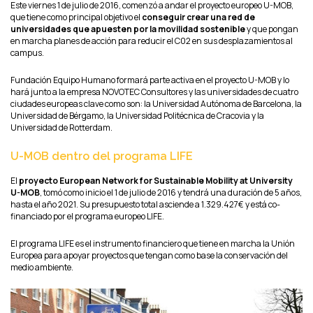
Este viernes 1 de julio de 2016, comenzó a andar el proyecto europeo U-MOB,
que tiene como principal objetivo el
conseguir crear una red de
universidades que apuesten por la movilidad sostenible
y que pongan
en marcha planes de acción para reducir el C02 en sus desplazamientos al
campus.
Fundación Equipo Humano formará parte activa en el proyecto U-MOB y lo
hará junto a la empresa NOVOTEC Consultores y las universidades de cuatro
ciudades europeas clave como son: la Universidad Autónoma de Barcelona, la
Universidad de Bérgamo, la Universidad Politécnica de Cracovia y la
Universidad de Rotterdam.
U-MOB dentro del programa LIFE
El
proyecto European Network for Sustainable Mobility at University
U-MOB
, tomó como inicio el 1 de julio de 2016 y tendrá una duración de 5 años,
hasta el año 2021. Su presupuesto total asciende a 1.329.427€ y está co-
financiado por el programa europeo LIFE.
El programa LIFE es el instrumento financiero que tiene en marcha la Unión
Europea para apoyar proyectos que tengan como base la conservación del
medio ambiente.