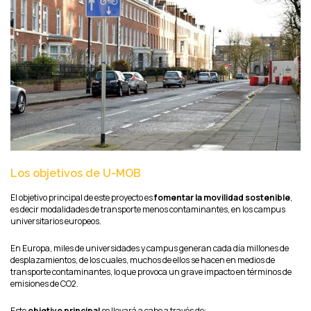
Los objetivos de U-MOB
El objetivo principal de este proyecto es
fomentar la movilidad sostenible
,
es decir modalidades de transporte menos contaminantes, en los campus
universitarios europeos.
En Europa, miles de universidades y campus generan cada día millones de
desplazamientos, de los cuales, muchos de ellos se hacen en medios de
transporte contaminantes, lo que provoca un grave impacto en términos de
emisiones de CO2.
Este
objetivo principal
se llevará a cabo a través de: