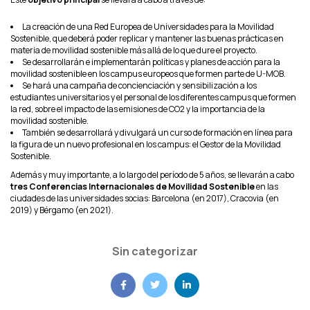
La creación de una Red Europea de Universidades para la Movilidad
Sostenible, que deberá poder replicar y mantener las buenas prácticas en
materia de movilidad sostenible más allá de lo que dure el proyecto.
Se desarrollarán e implementarán políticas y planes de acción para la
movilidad sostenible en los campus europeos que formen parte de U-MOB.
Se hará una campaña de concienciación y sensibilización a los
estudiantes universitarios y el personal de los diferentes campus que formen
la red, sobre el impacto de las emisiones de CO2 y la importancia de la
movilidad sostenible.
También se desarrollará y divulgará un curso de formación en línea para
la figura de un nuevo profesional en los campus: el Gestor de la Movilidad
Sostenible.
Además y muy importante, a lo largo del período de 5 años, se llevarán a cabo
tres Conferencias Internacionales de Movilidad Sostenible
en las
ciudades de las universidades socias: Barcelona (en 2017), Cracovia (en
2019) y Bérgamo (en 2021).
Sin categorizar