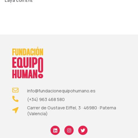
Laya con EYE
info@fundacionequipohumano.es
(+34) 963 468 580
Carrer de Gustave Eiffel, 3 · 46980 · Paterna
(Valencia)