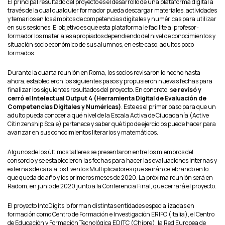
El principal resultado del proyecto es el desarrollo de una plataforma digital a
través de la cual cualquier formador pueda descargar materiales, actividades
y temarios en los ámbitos de competencias digitales y numéricas para utilizar
en sus sesiones. El objetivo es que esta plataforma le facilite al profesor-
formador los materiales apropiados dependiendo del nivel de conocimientos y
situación socio económico de sus alumnos, en este caso, adultos poco
formados.
Durante la cuarta reunión en Roma, los socios revisaron lo hecho hasta
ahora, establecieron los siguientes pasos y propusieron nuevas fechas para
finalizar los siguientes resultados del proyecto. En concreto, s
e revisó y
cerró el Intelectual Output 4 (Herramienta Digital de Evaluación de
Competencias Digitales y Numéricas)
. Este es el primer paso para que un
adulto pueda conocer a qué nivel de la Escala Activa de Ciudadanía (Active
Citinzenship Scale) pertenece y saber qué tipo de ejercicios puede hacer para
avanzar en sus conocimientos literarios y matemáticos.
Algunos de los últimos talleres se presentaron entre los miembros del
consorcio y se establecieron las fechas para hacer las evaluaciones internas y
externas de cara a los Eventos Multiplicadores que se irán celebrando en lo
que queda de año y los primeros meses de 2020. La próxima reunión será en
Radom, en junio de 2020 junto a la Conferencia Final, que cerrará el proyecto.
El proyecto IntoDigits lo forman distintas entidades especializadas en
formación como Centro de Formación e Investigación ERIFO (Italia), el Centro
de Educación y Formación Tecnológica EDITC (Chipre), la Red Europea de