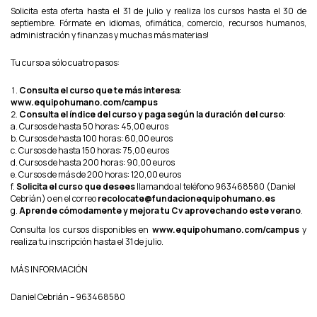
Solicita esta oferta hasta el 31 de julio y realiza los cursos hasta el 30 de
septiembre. Fórmate en idiomas, ofimática, comercio, recursos humanos,
administración y finanzas y muchas más materias!
Tu curso a sólo cuatro pasos:
Consulta el curso que te más interesa
:
www.equipohumano.com/campus
Consulta el índice del curso y paga según la duración del curso
:
Cursos de hasta 50 horas: 45,00 euros
Cursos de hasta 100 horas: 60,00 euros
Cursos de hasta 150 horas: 75,00 euros
Cursos de hasta 200 horas: 90,00 euros
Cursos de más de 200 horas: 120,00 euros
Solicita el curso que desees
llamando al teléfono 963468580 (Daniel
Cebrián) o en el correo
recolocate@fundacionequipohumano.es
Aprende cómodamente y mejora tu Cv aprovechando este verano
.
Consulta los cursos disponibles en
www.equipohumano.com/campus
y
realiza tu inscripción hasta el 31 de julio.
MÁS INFORMACIÓN
Daniel Cebrián – 963468580