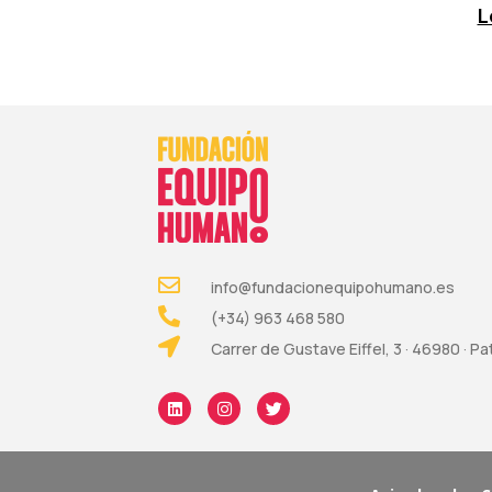
L
info@fundacionequipohumano.es
(+34) 963 468 580
Carrer de Gustave Eiffel, 3 · 46980 · P