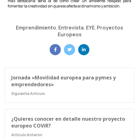
más destacaría sería la de cómo crear un ambiente relajado para
fomentar la creatividad sin que eso afecte al dinamismo y ambición.
Emprendimiento
,
Entrevista
,
EYE
,
Proyectos
Europeos
Jornada «Movilidad europea para pymes y
emprendedores»
Siguiente Artículo
¿Quieres conocer en detalle nuestro proyecto
europeo COViR?
Artículo Anterior