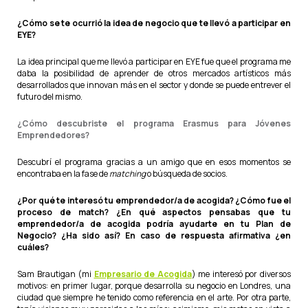
¿Cómo se te ocurrió la idea de negocio que te llevó a participar en
EYE?
La idea principal que me llevó a participar en EYE fue que el programa me
daba la posibilidad de aprender de otros mercados artísticos más
desarrollados que innovan más en el sector y donde se puede entrever el
futuro del mismo.
¿Cómo descubriste el programa Erasmus para Jóvenes
Emprendedores?
Descubrí el programa gracias a un amigo que en esos momentos se
encontraba en la fase de
matching
o búsqueda de socios.
¿Por qué te interesó tu emprendedor/a de acogida? ¿Cómo fue el
proceso de match? ¿En qué aspectos pensabas que tu
emprendedor/a de acogida podría ayudarte en tu Plan de
Negocio? ¿Ha sido así? En caso de respuesta afirmativa ¿en
cuáles?
Sam Brautigan
(mi
Empresario de Acogida
)
me interesó por diversos
motivos: en primer lugar, porque desarrolla su negocio en Londres, una
ciudad que siempre he tenido como referencia en el arte. Por otra parte,