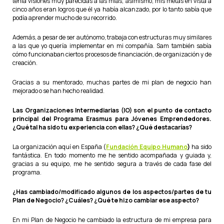
tenía visiones muy parecidas a las mías; asimismo, mis metas en vista a
cinco años eran logros que él ya había alcanzado, por lo tanto sabía que
podía aprender mucho de su recorrido.
Además, a pesar de ser autónomo, trabaja con estructuras muy similares
a las que yo quería implementar en mi compañía. Sam también sabía
cómo funcionaban ciertos procesos de financiación, de organización y de
creación.
Gracias a su mentorado, muchas partes de mi plan de negocio han
mejorado o se han hecho realidad.
Las Organizaciones Intermediarias (IO) son el punto de contacto
principal del Programa Erasmus para Jóvenes Emprendedores.
¿Qué tal ha sido tu experiencia con ellas? ¿Qué destacarías?
La organización aquí en España (
Fundación Equipo Humano
)
ha sido
fantástica. En todo momento me he sentido acompañada y guiada y,
gracias a su equipo, me he sentido segura a través de cada fase del
programa.
¿Has cambiado/modificado algunos de los aspectos/partes de tu
Plan de Negocio? ¿Cuáles? ¿Qué te hizo cambiar ese aspecto?
En mi Plan de Negocio he cambiado la estructura de mi empresa para