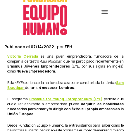
Publicado el
07/14/2022
por
FEH
Victoria Cerrada
es una joven emprendedora, fundadora de la
compañía de teatro
Azul Nikomat
, que ha participado recientemente en
Erasmus Jóvenes Emprendedores
(EYE, por sus siglas en inglés)
como
Nueva Emprendedora
.
Esta «EYExperience» la ha llevado a colaborar con el artista británico
Sam
Brautigan
durante
4 meses
en
Londres
.
El programa
Erasmus for Young Entrepreneurs (EYE)
permite que
cualquier aspirante a empresario/a pueda
adquirir las habilidades
necesarias para crear y/o dirigir con éxito su propia empresa en la
Unión Europea
.
Desde Fundación Equipo Humano, la entrevistamos para saber cómo le
ha ido tras su participación en este programa europeo de emprendimiento