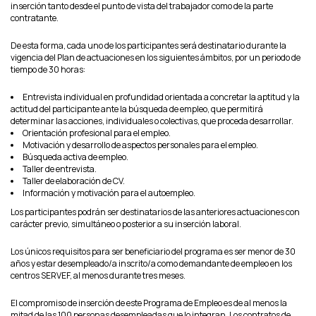
inserción tanto desde el punto de vista del trabajador como de la parte
contratante.
De esta forma, cada uno de los participantes será destinatario durante la
vigencia del Plan de actuaciones en los siguientes ámbitos, por un periodo de
tiempo de 30 horas:
Entrevista individual en profundidad orientada a concretar la aptitud y la
actitud del participante ante la búsqueda de empleo, que permitirá
determinar las acciones, individuales o colectivas, que proceda desarrollar.
Orientación profesional para el empleo.
Motivación y desarrollo de aspectos personales para el empleo.
Búsqueda activa de empleo.
Taller de entrevista.
Taller de elaboración de CV.
Información y motivación para el autoempleo.
Los participantes podrán ser destinatarios de las anteriores actuaciones con
carácter previo, simultáneo o posterior a su inserción laboral.
Los únicos requisitos para ser beneficiario del programa es ser menor de 30
años y estar desempleado/a inscrito/a como demandante de empleo en los
centros SERVEF, al menos durante tres meses.
El compromiso de inserción de este Programa de Empleo es de al menos la
mitad de las 100 personas desempleadas que lo integran. Los contratos de