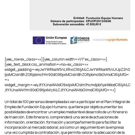
[yee_row ex_class=»»][yee_column width=»1/1″ ex_class=»»]
[yee_text_block css_animation=»no» ex_class=»»
widget_padding=»eyJwYWRkaW5nLXRvcCI6IjAiLCJwYWRkaW5nLXJpZ2h0
IjoiMCIsInBhZGRpbmctYm90dG9tIjoiMCIsInBhZGRpbmctbGVmdCI6IjAifQ=
=»
widget_margin=»eyJtYXJnaW4tdG9wIjoiMCIsIm1hcmdpbi1yaWdodCI6IjAiLC
JtYXJnaW4tYm90dG9tIjoiMzAiLCJtYXJnaW4tbGVmdCI6IjAifQ==»]
Un total de 100 personas desempleadas van a participar en el Plan Integral de
Empleo de Fundación Equipo Humano, que tiene por objeto aumentar las
posibilidades de encontrar un empleo mediante el desarrollo de un Itinerario
de Inserción. Este Itinerario, comprenderá una serie de actuaciones de
información, orientación, formación y acompañamiento para facilitar la
incorporación al mercado laboral, así como un seguimiento en la empresa
una vez cumplida la contratación, que permita valorar la adecuación de la