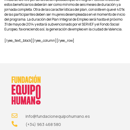
estos beneficiarios deberán ser como mínimo de seis meses de duración y a
jornada completa. Otra de las características del plan, consiste en que el 40%
de las participantes deben ser mujeres desempleadas en el momento de inicio
del programa. La duración del Plan Integral de Empleo será hasta el próximo
31 de mayo de 2014 y estará subvencionado por el SERVEF y el Fondo Social
Europeo, favoreciendo así, la generación de empleo en la ciudad de Valencia.
[/yee_text_block][/yee_column][/yee_row]
info@fundacionequipohumano.es
(+34) 963 468 580