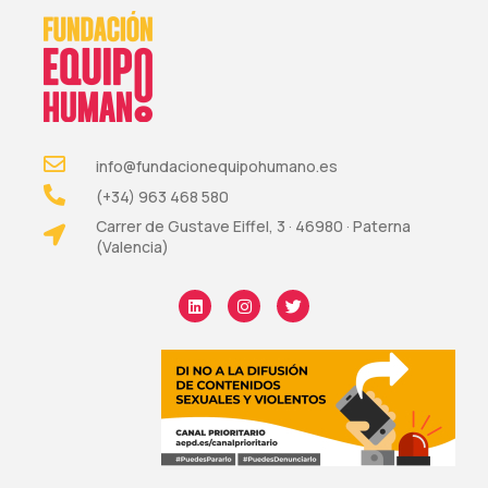
info@fundacionequipohumano.es
(+34) 963 468 580
Carrer de Gustave Eiffel, 3 · 46980 · Paterna
(Valencia)