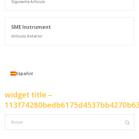
Siguiente Artículo
SME Instrument
Artículo Anterior
Español
widget title –
113f74280bedb6175d4537bb4270b6