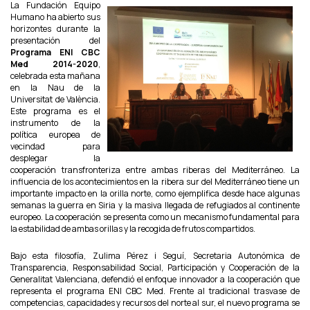
La Fundación Equipo
Humano ha abierto sus
horizontes durante la
presentación del
Programa ENI CBC
Med 2014-2020
,
celebrada esta mañana
en la Nau de la
Universitat de València.
Este programa es el
instrumento de la
política europea de
vecindad para
desplegar la
cooperación transfronteriza entre ambas riberas del Mediterráneo. La
influencia de los acontecimientos en la ribera sur del Mediterráneo tiene un
importante impacto en la orilla norte, como ejemplifica desde hace algunas
semanas la guerra en Siria y la masiva llegada de refugiados al continente
europeo. La cooperación se presenta como un mecanismo fundamental para
la estabilidad de ambas orillas y la recogida de frutos compartidos.
Bajo esta filosofía, Zulima Pérez i Seguí, Secretaria Autonómica de
Transparencia, Responsabilidad Social, Participación y Cooperación de la
Generalitat Valenciana, defendió el enfoque innovador a la cooperación que
representa el programa ENI CBC Med. Frente al tradicional trasvase de
competencias, capacidades y recursos del norte al sur, el nuevo programa se