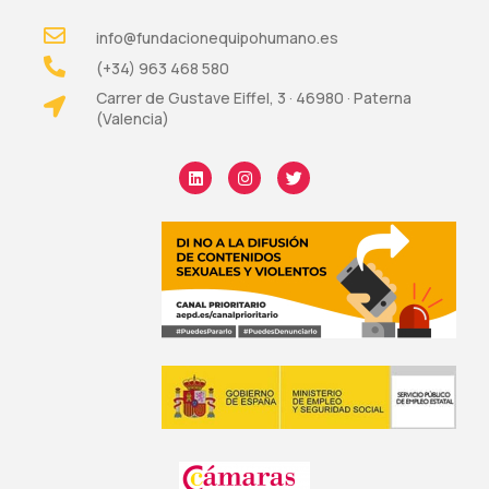
info@fundacionequipohumano.es
(+34) 963 468 580
Carrer de Gustave Eiffel, 3 · 46980 · Paterna
(Valencia)