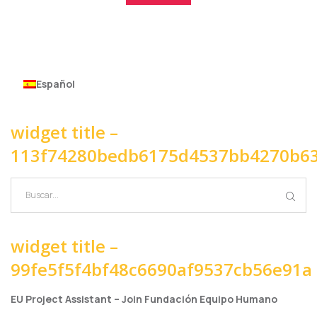
Español
widget title –
113f74280bedb6175d4537bb4270b6
widget title –
99fe5f5f4bf48c6690af9537cb56e91a
EU Project Assistant – Join Fundación Equipo Humano