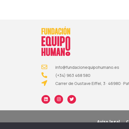
info@fundacionequipohumano.es
(+34) 963 468 580
Carrer de Gustave Eiffel, 3 · 46980 · P
Aviso legal
C