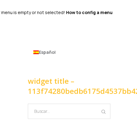
 menu is empty or not selected!
How to config a menu
Español
widget title –
113f74280bedb6175d4537bb4