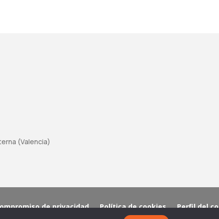
aterna (Valencia)
ompromiso de privacidad
Política de cookies
Perfil del c
Copyright © 2026 Fundación Equipo Humano