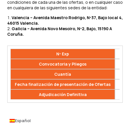
condiciones de cada una de las ofertas, o en cualquier caso
en cualquiera de las siguientes sedes de la entidad:
Valencia – Avenida Maestro Rodrigo, Nº37, Bajo local 4,
46015 Valencia.
Galicia – Avenida Novo Mesoiro, Nº2, Bajo, 15190 A
Coruña.
Nº Exp
Convocatoria y Pliegos
Edici
Cuantía
Fecha finalización de presentación de Ofertas
Adjudicación Definitiva
Español