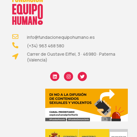
info@fundacionequipohumano.es
(+34) 963 468 580
Carrer de Gustave Eiffel, 3 · 46980 · Paterna
(Valencia)