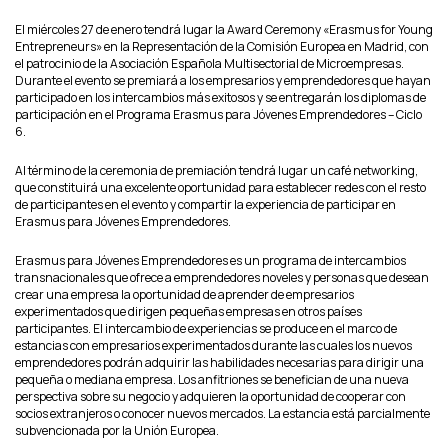
El miércoles 27 de enero tendrá lugar la Award Ceremony «Erasmus for Young
Entrepreneurs» en la Representación de la Comisión Europea en Madrid, con
el patrocinio de la Asociación Española Multisectorial de Microempresas.
Durante el evento se premiará a los empresarios y emprendedores que hayan
participado en los intercambios más exitosos y se entregarán los diplomas de
participación en el Programa Erasmus para Jóvenes Emprendedores – Ciclo
6.
Al término de la ceremonia de premiación tendrá lugar un café networking,
que constituirá una excelente oportunidad para establecer redes con el resto
de participantes en el evento y compartir la experiencia de participar en
Erasmus para Jóvenes Emprendedores.
Erasmus para Jóvenes Emprendedores es un programa de intercambios
transnacionales que ofrece a emprendedores noveles y personas que desean
crear una empresa la oportunidad de aprender de empresarios
experimentados que dirigen pequeñas empresas en otros países
participantes. El intercambio de experiencias se produce en el marco de
estancias con empresarios experimentados durante las cuales los nuevos
emprendedores podrán adquirir las habilidades necesarias para dirigir una
pequeña o mediana empresa. Los anfitriones se benefician de una nueva
perspectiva sobre su negocio y adquieren la oportunidad de cooperar con
socios extranjeros o conocer nuevos mercados. La estancia está parcialmente
subvencionada por la Unión Europea.