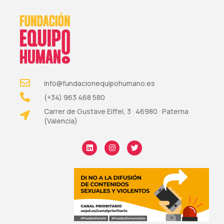
info@fundacionequipohumano.es
(+34) 963 468 580
Carrer de Gustave Eiffel, 3 · 46980 · Paterna
(Valencia)