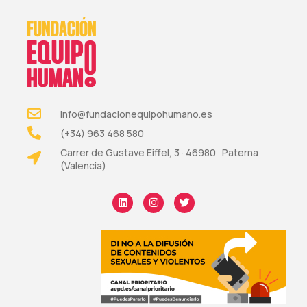
info@fundacionequipohumano.es
(+34) 963 468 580
Carrer de Gustave Eiffel, 3 · 46980 · Paterna
(Valencia)