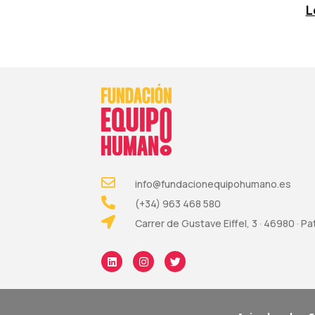
L
info@fundacionequipohumano.es
(+34) 963 468 580
Carrer de Gustave Eiffel, 3 · 46980 · P