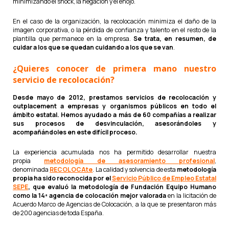
minimizando el shock, la negación y el enojo.
En el caso de la organización, la recolocación minimiza el daño de la
imagen corporativa, o la pérdida de confianza y talento en el resto de la
plantilla que permanece en la empresa.
Se trata, en resumen, de
cuidar a los que se quedan cuidando a los que se van
.
¿Quieres conocer de primera mano nuestro
servicio de recolocación?
Desde mayo de 2012, prestamos servicios de recolocación y
outplacement a empresas y organismos públicos en todo el
ámbito estatal. Hemos ayudado a más de 60 compañías a realizar
sus procesos de desvinculación, asesorándoles y
acompañándoles en este difícil proceso.
La experiencia acumulada nos ha permitido desarrollar nuestra
propia
metodología de asesoramiento profesional
,
denominada
RECOLOCAte
. La calidad y solvencia de esta
metodología
propia ha sido reconocida por el
Servicio Público de Empleo Estatal
SEPE
, que evaluó la metodología de Fundación Equipo Humano
como la 14ª agencia de colocación mejor valorada
en la licitación de
Acuerdo Marco de Agencias de Colocación, a la que se presentaron más
de 200 agencias de toda España.