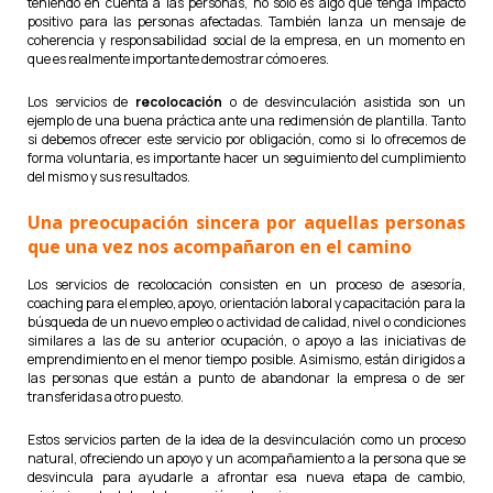
teniendo en cuenta a las personas, no solo es algo que tenga impacto
positivo para las personas afectadas. También lanza un mensaje de
coherencia y responsabilidad social de la empresa, en un momento en
que es realmente importante demostrar cómo eres.
Los servicios de
recolocación
o de desvinculación asistida son un
ejemplo de una buena práctica ante una redimensión de plantilla. Tanto
si debemos ofrecer este servicio por obligación, como si lo ofrecemos de
forma voluntaria, es importante hacer un seguimiento del cumplimiento
del mismo y sus resultados.
Una preocupación sincera por aquellas personas
que una vez nos acompañaron en el camino
Los servicios de recolocación consisten en un proceso de asesoría,
coaching para el empleo, apoyo, orientación laboral y capacitación para la
búsqueda de un nuevo empleo o actividad de calidad, nivel o condiciones
similares a las de su anterior ocupación, o apoyo a las iniciativas de
emprendimiento en el menor tiempo posible. Asimismo, están dirigidos a
las personas que están a punto de abandonar la empresa o de ser
transferidas a otro puesto.
Estos servicios parten de la idea de la desvinculación como un proceso
natural, ofreciendo un apoyo y un acompañamiento a la persona que se
desvincula para ayudarle a afrontar esa nueva etapa de cambio,