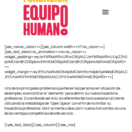
[yee_row ex_class=»»][yee_column width=»1/1″ ex_class=»»]
[yee_text_block css_animation=»no» ex_class=»»
widget_padding=»eyJwYWRkaW5nLXRvcCI6IjAiLCJwYWRkaW5nLXJpZ2h0
IjoiMCIsInBhZGRpbmctYm90dG9tIjoiMCIsInBhZGRpbmctbGVmdCI6IjAifQ=
=»
widget_margin=»eyJtYXJnaW4tdG9wIjoiMCIsIm1hcmdpbi1yaWdodCI6IjAiLC
JtYXJnaW4tYm90dG9tIjoiMzAiLCJtYXJnaW4tbGVmdCI6IjAifQ==»]
Uno de los principales problemas que tienen las personas en situación de
desempleo, es encontrar el “elemento” para definir su nueva trayectoria
profesional. Durante este servicio, los diferentes técnicos asesoran al cliente
utilizando la metodología de “Open Space” con el fin de no limitar su
trayectoria profesional. Abrir la mente y descubrir nuevos horizontes, es una
de las ventajas competitivas de este servicio.
[/yee_text_block][/yee_column][/yee_row]