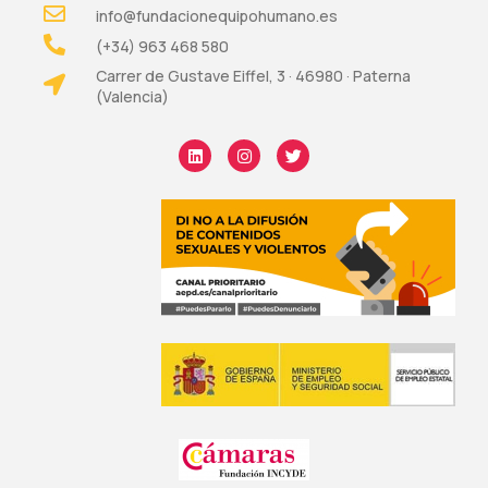
info@fundacionequipohumano.es
(+34) 963 468 580
Carrer de Gustave Eiffel, 3 · 46980 · Paterna
(Valencia)