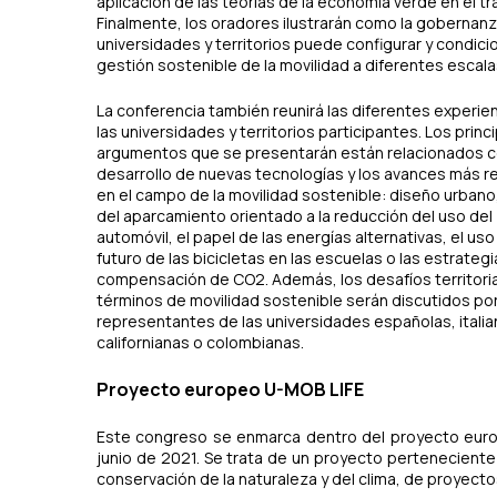
aplicación de las teorías de la economía verde en el t
Finalmente, los oradores ilustrarán como la gobernanz
universidades y territorios puede configurar y condicio
gestión sostenible de la movilidad a diferentes escala
La conferencia también reunirá las diferentes experie
las universidades y territorios participantes. Los princ
argumentos que se presentarán están relacionados c
desarrollo de nuevas tecnologías y los avances más r
en el campo de la movilidad sostenible: diseño urbano
del aparcamiento orientado a la reducción del uso del
automóvil, el papel de las energías alternativas, el uso
futuro de las bicicletas en las escuelas o las estrateg
compensación de CO2. Además, los desafíos territori
términos de movilidad sostenible serán discutidos por
representantes de las universidades españolas, italia
californianas o colombianas.
Proyecto europeo U-MOB LIFE
Este congreso se enmarca dentro del proyecto eu
junio de 2021. Se trata de un proyecto perteneciente 
conservación de la naturaleza y del clima, de proyecto