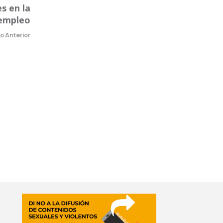
es en la
empleo
lo Anterior