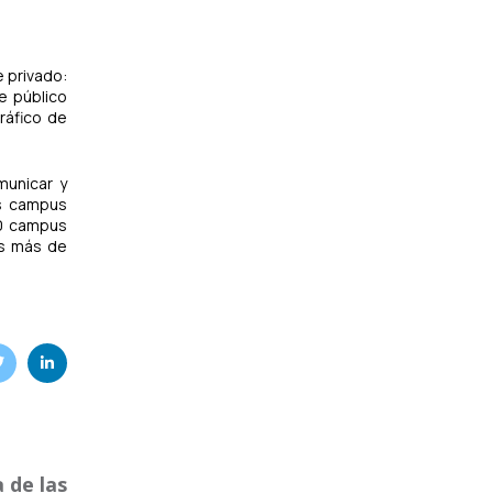
 privado:
e público
ráfico de
municar y
os campus
30 campus
es más de
 de las