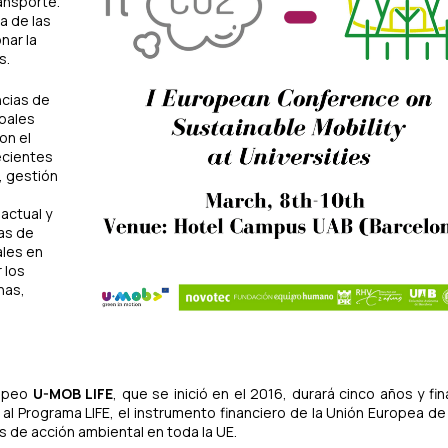
ransporte.
a de las
nar la
s.
ncias de
ipales
on el
ecientes
, gestión
 actual y
ias de
ales en
 los
nas,
ropeo
U-MOB LIFE
, que se inició en el 2016, durará cinco años y fin
al Programa LIFE, el instrumento financiero de la Unión Europea de
s de acción ambiental en toda la UE.