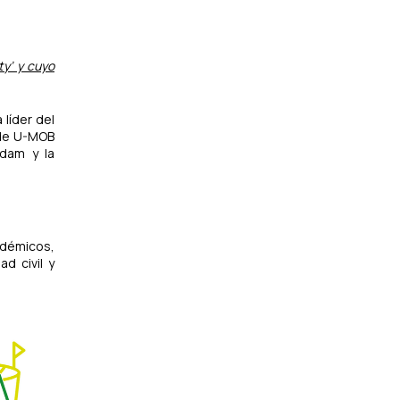
ty’ y cuyo
líder del
 de U-MOB
rdam y la
adémicos,
d civil y