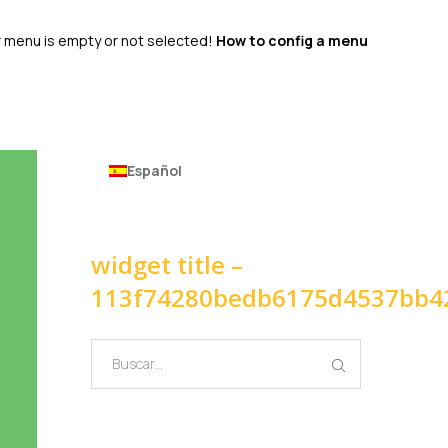
 menu is empty or not selected!
How to config a menu
Español
widget title –
113f74280bedb6175d4537bb4