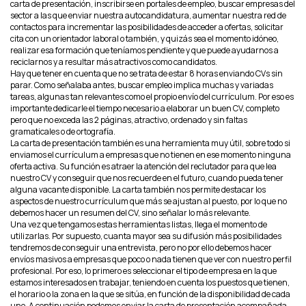
carta de presentación, inscribirse en portales de empleo, buscar empresas del
sector a las que enviar nuestra autocandidatura, aumentar nuestra red de
contactos para incrementar las posibilidades de acceder a ofertas, solicitar
cita con un orientador laboral o también, y quizás sea el momento idóneo,
realizar esa formación que teníamos pendiente y que puede ayudarnos a
reciclarnos y a resultar más atractivos como candidatos.
Hay que tener en cuenta que no se trata de estar 8 horas enviando CVs sin
parar. Como señalaba antes, buscar empleo implica muchas y variadas
tareas, algunas tan relevantes como el propio envío del currículum. Por eso es
importante dedicarle el tiempo necesario a elaborar un buen CV, completo
pero que no exceda las 2 páginas, atractivo, ordenado y sin faltas
gramaticales o de ortografía.
La carta de presentación también es una herramienta muy útil, sobre todo si
enviamos el currículum a empresas que no tienen en ese momento ninguna
oferta activa. Su función es atraer la atención del reclutador para que lea
nuestro CV y conseguir que nos recuerde en el futuro, cuando pueda tener
alguna vacante disponible. La carta también nos permite destacar los
aspectos de nuestro currículum que más se ajustan al puesto, por lo que no
debemos hacer un resumen del CV, sino señalar lo más relevante.
Una vez que tengamos estas herramientas listas, llega el momento de
utilizarlas. Por supuesto, cuanta mayor sea su difusión más posibilidades
tendremos de conseguir una entrevista, pero no por ello debemos hacer
envíos masivos a empresas que poco o nada tienen que ver con nuestro perfil
profesional. Por eso, lo primero es seleccionar el tipo de empresa en la que
estamos interesados en trabajar, teniendo en cuenta los puestos que tienen,
el horario o la zona en la que se sitúa, en función de la disponibilidad de cada
uno. A continuación podemos enviar la carta de presentación acompañada