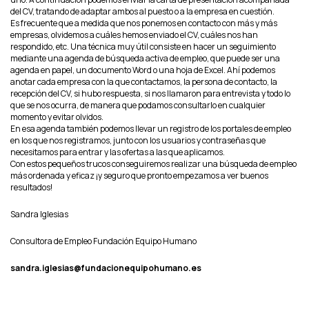
del CV, tratando de adaptar ambos al puesto o a la empresa en cuestión.
Es frecuente que a medida que nos ponemos en contacto con más y más
empresas, olvidemos a cuáles hemos enviado el CV, cuáles nos han
respondido, etc. Una técnica muy útil consiste en hacer un seguimiento
mediante una agenda de búsqueda activa de empleo, que puede ser una
agenda en papel, un documento Word o una hoja de Excel. Ahí podemos
anotar cada empresa con la que contactamos, la persona de contacto, la
recepción del CV, si hubo respuesta, si nos llamaron para entrevista y todo lo
que se nos ocurra, de manera que podamos consultarlo en cualquier
momento y evitar olvidos.
En esa agenda también podemos llevar un registro de los portales de empleo
en los que nos registramos, junto con los usuarios y contraseñas que
necesitamos para entrar y las ofertas a las que aplicamos.
Con estos pequeños trucos conseguiremos realizar una búsqueda de empleo
más ordenada y eficaz ¡y seguro que pronto empezamos a ver buenos
resultados!
Sandra Iglesias
Consultora de Empleo Fundación Equipo Humano
sandra.iglesias@fundacionequipohumano.es