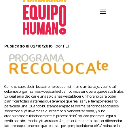
Publicado el
02/18/2016
por
FEH
Como se suele decir: buscar empleo es en sí mismo un trabajo, y como tal
debemos organizarnos y dedicarle el tiempo necesario para que dé sus frutos.
Lo ideal sería dedicarle unas 8 diarias y establecer un horario para poder
planificar todas las tareas que tenemos que realizar y el tiempo necesario
para cada una. Cuando buscamos empleo es normal sentirnos agobiados,
sobre todo si ya llevamos algún tiempo sin encontrar nada, y si no
organizamos cuidadosamente el proceso de búsqueda podemos llegar a
sentirnos abrumados y frustrados. Así, deberíamos empezar por diferenciar
las tareas que tenemos que realizar, por ejemplo: elaborar el CV, redactar la