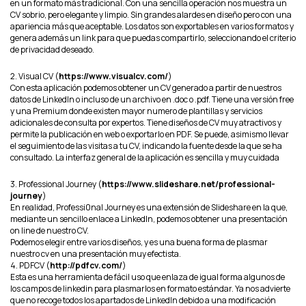
en un formato más tradicional. Con una sencilla operación nos muestra un
CV sobrio, pero elegante y limpio. Sin grandes alardes en diseño pero con una
apariencia más que aceptable. Los datos son exportables en varios formatos y
genera además un link para que puedas compartirlo, seleccionando el criterio
de privacidad deseado.
2. Visual CV (
https://www.visualcv.com/
)
Con esta aplicación podemos obtener un CV generado a partir de nuestros
datos de LinkedIn o incluso de un archivo en .doc o .pdf. Tiene una versión free
y una Premium donde existen mayor numero de plantillas y servicios
adicionales de consulta por expertos. Tiene diseños de CV muy atractivos y
permite la publicación en web o exportarlo en PDF. Se puede, asimismo llevar
el seguimiento de las visitas a tu CV, indicando la fuente desde la que se ha
consultado. La interfaz general de la aplicación es sencilla y muy cuidada
3. Professional Journey (
https://www.slideshare.net/professional-
journey
)
En realidad, Professi0nal Journey es una extensión de Slideshare en la que,
mediante un sencillo enlace a LinkedIn, podemos obtener una presentación
on line de nuestro CV.
Podemos elegir entre varios diseños, y es una buena forma de plasmar
nuestro cv en una presentación muy efectista.
4. PDFCV (
http://pdfcv.com/
)
Esta es una herramienta de fácil uso que enlaza de igual forma algunos de
los campos de linkedin para plasmarlos en formato estándar. Ya nos advierte
que no recoge todos los apartados de LinkedIn debido a una modificación