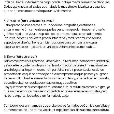
interna. Tiene un formato de pago, donde incluye mayor numero de plantillas.
De las opciones analizadas es sin duda la más simple, ideal para usuarios
que no quieren mucho más que un CV de trámite.
5. Vizualize (
http://vizualize.me/
)
Esta aplicación nos acerca al mundo de las infografías, destinadas
anteriormente únicamente a aquellas personas que dominaban el diseño
gráfico. Mediante Vizualize podemos, de una manera extremadamente
intuitiva, construir nuestra propia infografía y modificar muchos de los
aspectos del diseño. Tiene también opciones para compartirlo y para
exportarlo y poder insertarlo en un texto. Altamente recomendable.
6. Re vu (
http://re.vu/
)
Tal y como reza en su portada, «no envíes un Resumen, comparte tu historia»,
y es que Re.vu, además de plasmar la información de LinkedIn y mostrarlo en
una infografía, te permite crear un portfolio, incluir presentaciones de los
proyectos en los que has trabajado o las competencias que posees y su grado
de desarrollo. Una herramienta bastante completa y, si se dedica tiempo a ella,
es posible obtener resultados visuales muy atractivos
Hay que tener en cuenta que es mucho más útil si se utiliza como CV digital ya
que solo tiene opción para ser compartida a través de las redes sociales, pero
no para exportar los datos a un formato de texto.
Con todo ello os animamos a que probéis otros formatos de Curriculum Vitae y
aumentemos, de una forma visible, el impacto visual de nuestra candidatura.