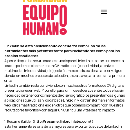
LinkedIn se está posicionando con fuerza como una de las
herramientas más potentes tanto para reclutadores como para los
propios candidatos.
A pesar de que los recursos de los que dispone LinkedIn superan con creces a
los que podemos plasmar en un CV tradicional (conectividad, archivos
multimedia, interactividad, etc), este último se resiste a desaparecer y sigue
siendo, en muchos procesos de selección, pieza clave para realizar la primera
criba.
LinkedIn también está conviviendo con muchos otros formatos de CV digital o
presentaciones en web. Y por ello, para unir los esfuerzos entre todos ellos sin
necesidad de tener conocimientos de diseño gráfico, os presentamos algunas
aplicaciones que utilizan los datos de LinkedIn y los transforman en formatos
web, otros más tradicionales o en otros que podemos compartir con nuestros
reclutadores favoritos y conseguir un Curriculum Vitae de alto impacto.
1. Resume Builder (
http://resume.linkedinlabs.com/
)
Esta herramienta es una de las mejores para exportar tus datos de Linkedin