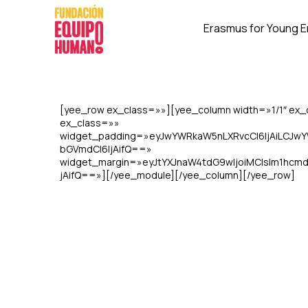
Erasmus for Young 
[yee_row ex_class=»»][yee_column width=»1/1″ ex
ex_class=»»
widget_padding=»eyJwYWRkaW5nLXRvcCI6IjAiLCJwY
bGVmdCI6IjAifQ==»
widget_margin=»eyJtYXJnaW4tdG9wIjoiMCIsIm1hcmd
jAifQ==»][/yee_module][/yee_column][/yee_row]