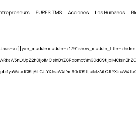
Entrepreneurs
EURES TMS
Acciones
Los Humanos
B
_class=»»][yee_module module=»179″ show_module_title=»hide»
WRkaW5nLXJpZ2h0IjoiMCIsInBhZGRpbmctYm90dG9tIjoiMCIsInBhZ
pbi1yaWdodCI6IjAiLCJtYXJnaW4tYm90dG9tIjoiMzAiLCJtYXJnaW4tb