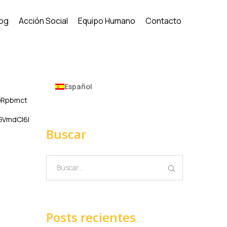
log
Acción Social
Equipo Humano
Contacto
Español
GRpbmct
GVmdCI6I
Buscar
Posts recientes