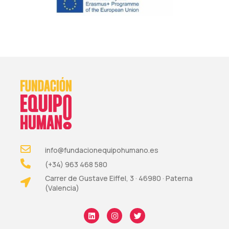
info@fundacionequipohumano.es
(+34) 963 468 580
Carrer de Gustave Eiffel, 3 · 46980 · Paterna
(Valencia)